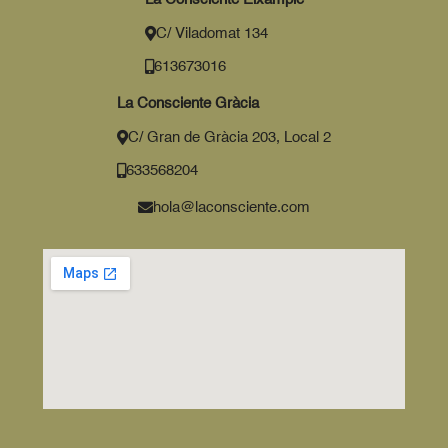
C/ Viladomat 134
613673016
La Consciente Gràcia
C/ Gran de Gràcia 203, Local 2
633568204
hola@laconsciente.com