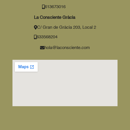
613673016
La Consciente Gràcia
C/ Gran de Gràcia 203, Local 2
633568204
hola@laconsciente.com