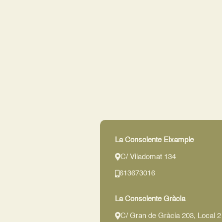
La Consciente Eixample
C/ Viladomat 134
613673016
La Consciente Gràcia
C/ Gran de Gràcia 203, Local 2