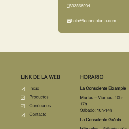
633568204
hola@laconsciente.com
LINK DE LA WEB
HORARIO
Inicio
La Consciente Eixample
Productos
Martes – Viernes: 10h-
17h
Conócenos
Sábado: 10h-14h
Contacto
La Consciente Gràcia