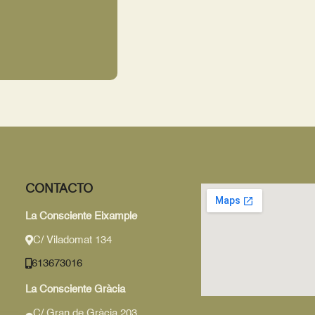
CONTACTO
La Consciente Eixample
C/ Viladomat 134
613673016
La Consciente Gràcia
C/ Gran de Gràcia 203,