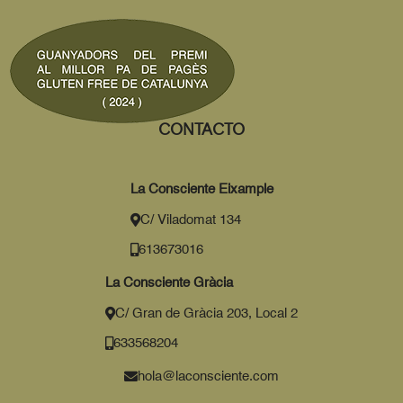
CONTACTO
La Consciente Eixample
C/ Viladomat 134
613673016
La Consciente Gràcia
C/ Gran de Gràcia 203, Local 2
633568204
hola@laconsciente.com